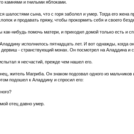
го камнями и гнилыми яблоками.
я шалостями сына, что с горя заболел и умер. Тогда его жена п
хлопок и продавать пряжу, чтобы прокормить себя и своего безд
бы как-нибудь помочь матери, и приходил домой только есть и сп
Аладдину исполнилось пятнадцать лет. И вот однажды, когда он
 дервиш - странствующий монах. Он посмотрел на Аладдина и с
о испытал я несчастий, прежде чем нашел его.
ец, житель Магриба. Он знаком подозвал одного из мальчиков и 
потом подошел к Аладдину и спросил его:
тного?
о мой отец давно умер.