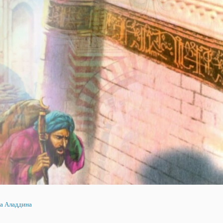
а Аладдина