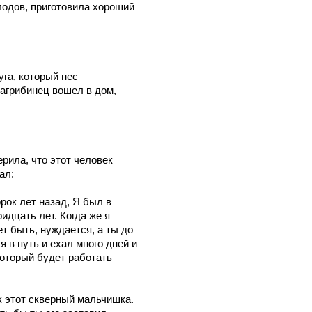
плодов, приготовила хороший
га, который нес
магрибинец вошел в дом,
ерила, что этот человек
ал:
орок лет назад, Я был в
идцать лет. Когда же я
ет быть, нуждается, а ты до
я в путь и ехал много дней и
 который будет работать
ак этот скверный мальчишка.