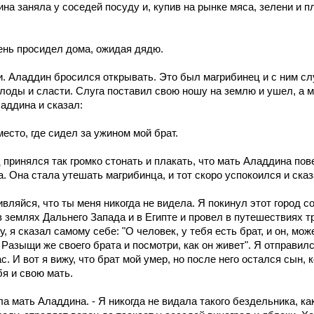
на заняла у соседей посуду и, купив на рынке мяса, зелени и 
день просидел дома, ожидая дядю.
. Аладдин бросился открывать. Это был магрибинец и с ним слу
лоды и сласти. Слуга поставил свою ношу на землю и ушел, а 
аддина и сказал:
место, где сидел за ужином мой брат.
 принялся так громко стонать и плакать, что мать Аладдина пов
. Она стала утешать магрибинца, и тот скоро успокоился и сказ
ивляйся, что ты меня никогда не видела. Я покинул этот город с
в землях Дальнего Запада и в Египте и провел в путешествиях тр
, я сказал самому себе: "О человек, у тебя есть брат, и он, мож
 Разыщи же своего брата и посмотри, как он живет". Я отправилс
с. И вот я вижу, что брат мой умер, но после него остался сын,
бя и свою мать.
ула мать Аладдина. - Я никогда не видала такого бездельника, к