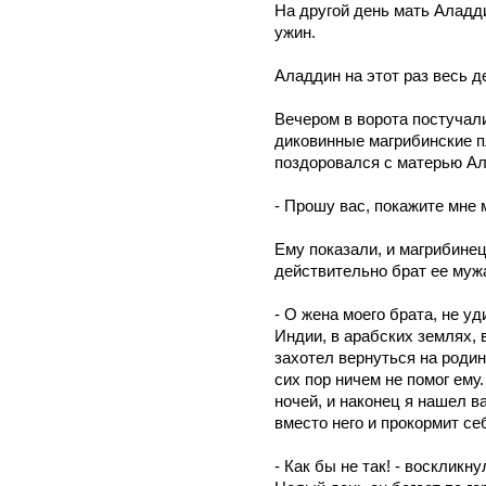
На другой день мать Аладди
ужин.
Аладдин на этот раз весь 
Вечером в ворота постучали
диковинные магрибинские п
поздоровался с матерью Ал
- Прошу вас, покажите мне 
Ему показали, и магрибинец
действительно брат ее мужа
- О жена моего брата, не уд
Индии, в арабских землях, 
захотел вернуться на родину
сих пор ничем не помог ему.
ночей, и наконец я нашел ва
вместо него и прокормит се
- Как бы не так! - воскликн