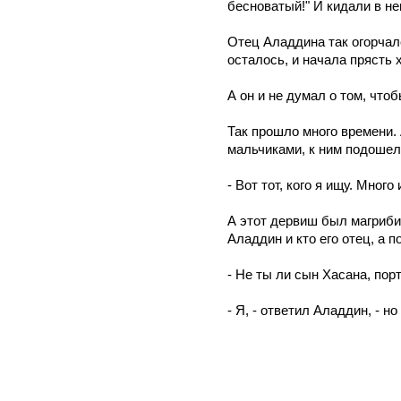
бесноватый!" И кидали в не
Отец Аладдина так огорчалс
осталось, и начала прясть 
А он и не думал о том, что
Так прошло много времени. 
мальчиками, к ним подошел
- Вот тот, кого я ищу. Мног
А этот дервиш был магрибин
Аладдин и кто его отец, а 
- Не ты ли сын Хасана, пор
- Я, - ответил Аладдин, - н