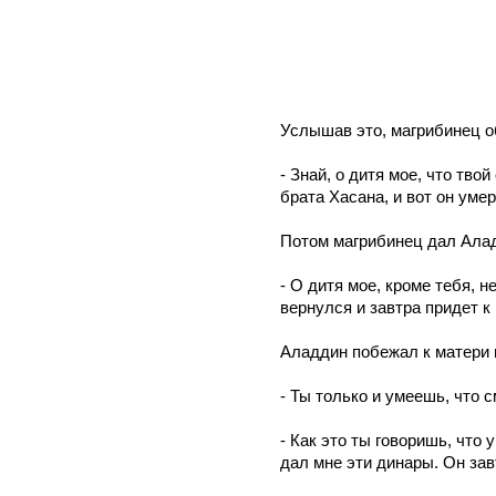
Услышав это, магрибинец об
- Знай, о дитя мое, что тво
брата Хасана, и вот он умер
Потом магрибинец дал Алад
- О дитя мое, кроме тебя, н
вернулся и завтра придет к
Аладдин побежал к матери и
- Ты только и умеешь, что 
- Как это ты говоришь, что 
дал мне эти динары. Он зав