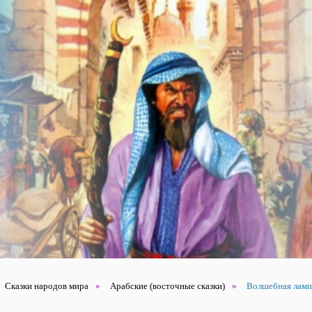
Сказки народов мира
»
Арабские (восточные сказки)
»
Волшебная ламп