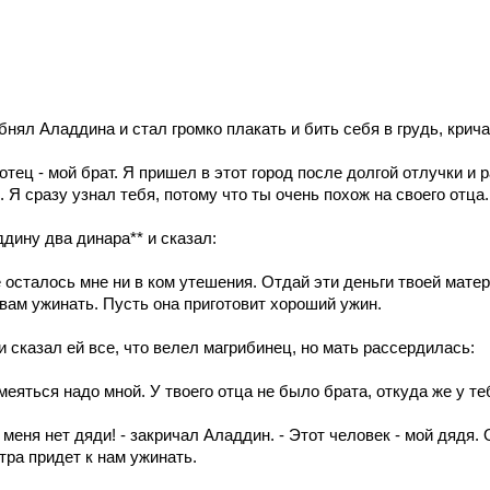
нял Аладдина и стал громко плакать и бить себя в грудь, крича
й отец - мой брат. Я пришел в этот город после долгой отлучки и
. Я сразу узнал тебя, потому что ты очень похож на своего отца.
дину два динара** и сказал:
е осталось мне ни в ком утешения. Отдай эти деньги твоей матер
 вам ужинать. Пусть она приготовит хороший ужин.
 сказал ей все, что велел магрибинец, но мать рассердилась:
смеяться надо мной. У твоего отца не было брата, откуда же у т
у меня нет дяди! - закричал Аладдин. - Этот человек - мой дядя.
тра придет к нам ужинать.