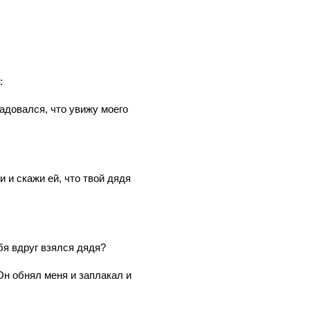
:
 радовался, что увижу моего
и и скажи ей, что твой дядя
ебя вдруг взялся дядя?
 Он обнял меня и заплакал и