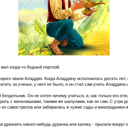
 жил когда-то бедный портной.
торого звали Аладдин. Когда Аладдину исполнилось десять лет, 
латить за ученье, у него не было, и он стал сам учить Аладдина 
ездельник. Он не хотел ничему учиться, и, как только его отец
рать с мальчишками, такими же шалунами, как он сам. С утра до
в из самострелов или забирались в чужие сады и виноградники 
 дразнить какого-нибудь дурачка или калеку - прыгали вокруг н